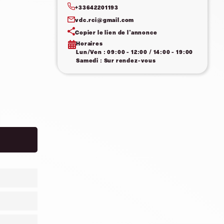
+33642201193
vdc.rci@gmail.com
Copier le lien de l'annonce
Horaires
Lun/Ven : 09:00 - 12:00 / 14:00 - 19:00
Samedi : Sur rendez-vous