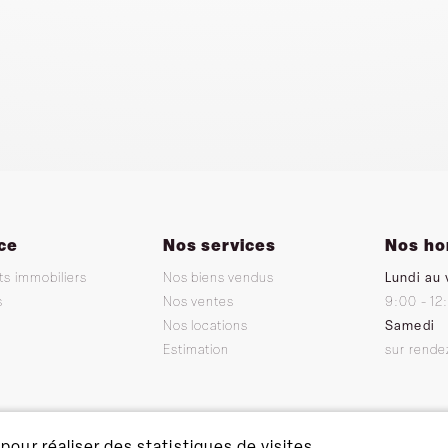
ce
Nos services
Nos ho
ts immobiliers
Nos biens vendus
Lundi au 
s
Nos ventes
9:00 - 12
Nos locations
Samedi
Estimation
sur rende