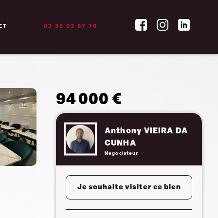
CT
02 35 03 87 76
94 000 €
Anthony VIEIRA DA
CUNHA
Negociateur
Je souhaite visiter ce bien