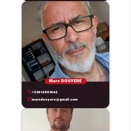
Marc DOUYERE
+33614961642
marcdouyere@gmail.com