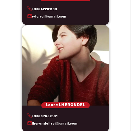
+33642201193
vdc.rci@gmail.com
Laure LHERONDEL
+33607652331
lherondel.rci@gmail.com