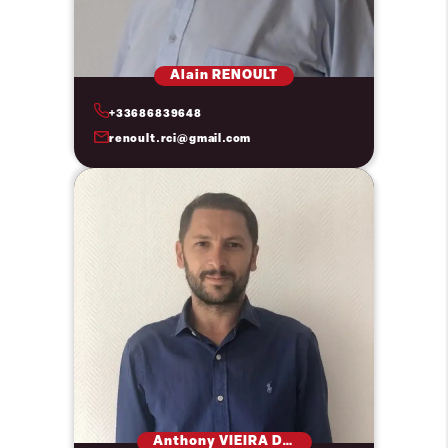
Alain RENOULT
+33686839648
renoult.rci@gmail.com
Anthony VIEIRA DA CUNHA