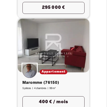
295 000 €
Appartement
Maromme (76150)
5 pièces
4 chambres
99 m²
400 € / mois