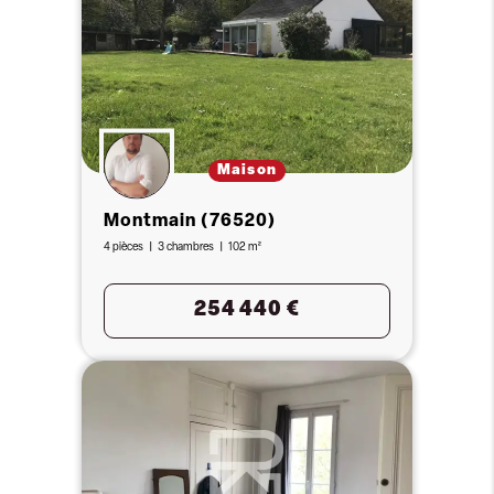
Maison
Montmain (76520)
4 pièces
3 chambres
102 m²
254 440 €