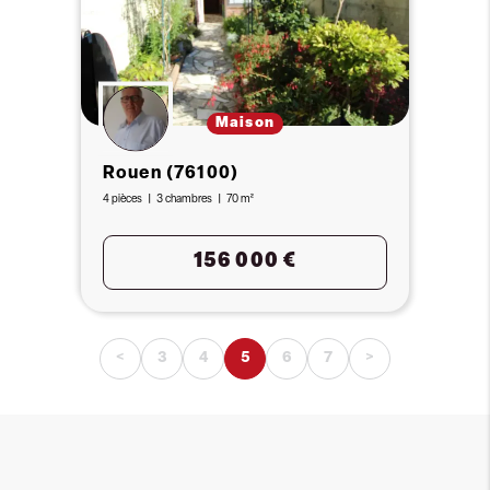
Maison
Rouen (76100)
4 pièces
3 chambres
70 m²
156 000 €
<
3
4
5
6
7
>