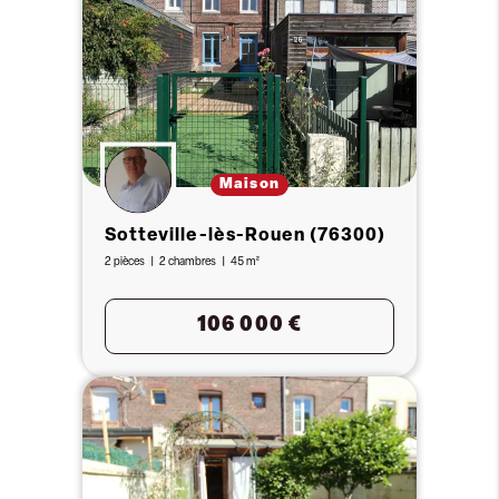
Maison
Sotteville-lès-Rouen (76300)
2 pièces
2 chambres
45 m²
106 000 €