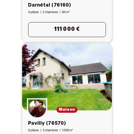
Darnétal (76160)
4 pièces
2 chambres
84 m²
111 000 €
Maison
Pavilly (76570)
6 pièces
4 chambres
1 008 m²