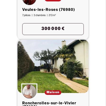
Veules-les-Roses (76980)
7 pièces
3 chambres
213 m²
300 000 €
Maison
Roncherolles-sur-le-Vivier