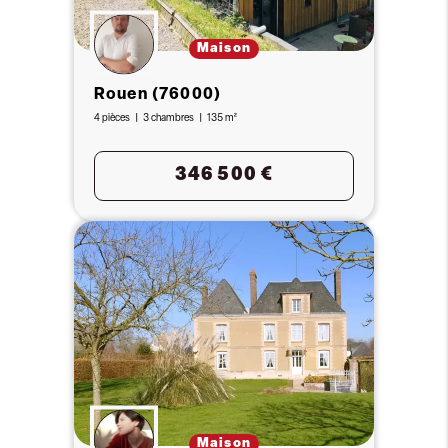
Maison
Rouen (76000)
4 pièces
3 chambres
135 m²
346 500 €
Maison