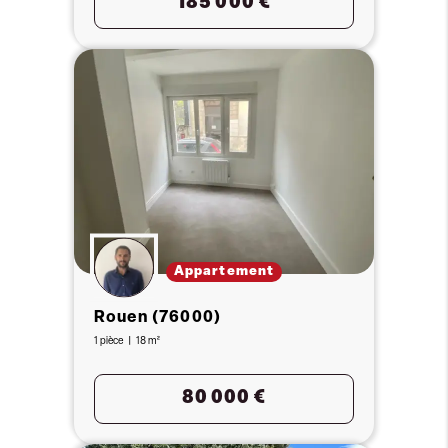
185 000 €
Appartement
Rouen (76000)
1 pièce
18 m²
80 000 €