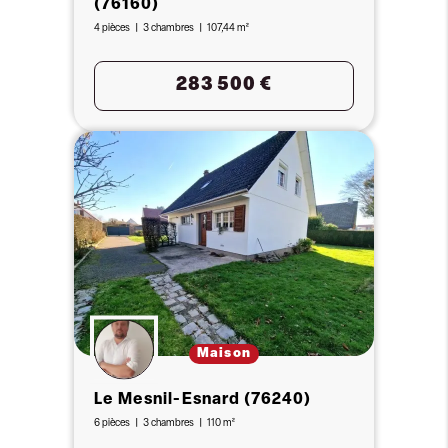
(76160)
4 pièces
3 chambres
107,44 m²
283 500 €
Maison
Le Mesnil-Esnard (76240)
6 pièces
3 chambres
110 m²