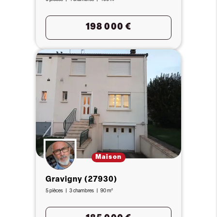
198 000 €
Maison
Gravigny (27930)
5 pièces
3 chambres
90 m²