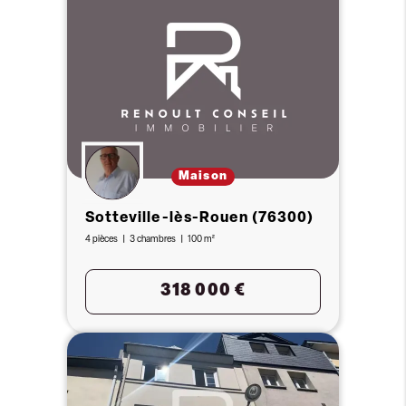
Maison
Sotteville-lès-Rouen (76300)
4 pièces
3 chambres
100 m²
318 000 €