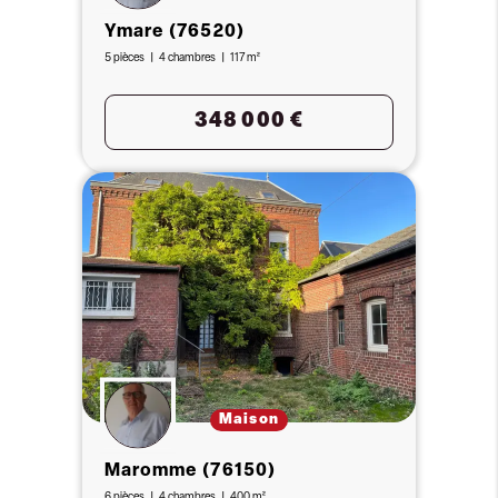
Ymare (76520)
5 pièces
4 chambres
117 m²
348 000 €
Maison
Maromme (76150)
6 pièces
4 chambres
400 m²