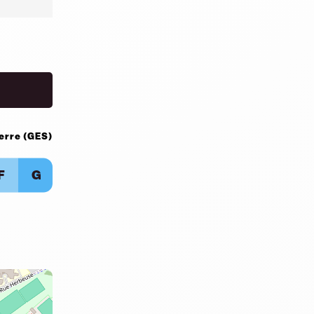
serre (GES)
F
G