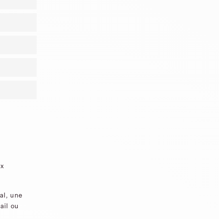
ux
al, une
ail ou