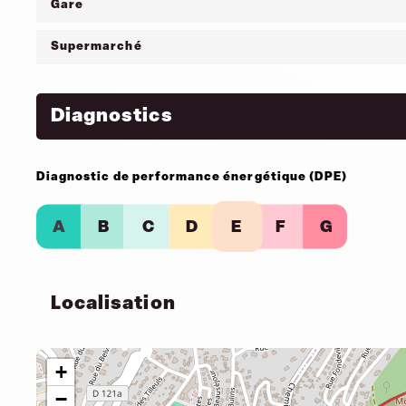
Gare
Supermarché
Diagnostics
Diagnostic de performance énergétique (DPE)
A
B
C
D
E
F
G
Localisation
+
−