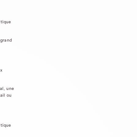
atique
 grand
ux
al, une
ail ou
atique