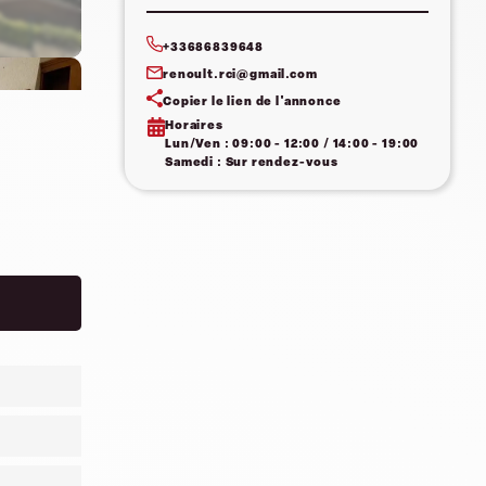
+33686839648
renoult.rci@gmail.com
Copier le lien de l'annonce
Horaires
Lun/Ven : 09:00 - 12:00 / 14:00 - 19:00
Samedi : Sur rendez-vous